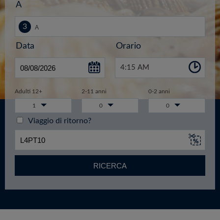
A
Data
Orario
4:15 AM
Adulti 12+
2-11 anni
0-2 anni
1
0
0
Viaggio di ritorno?
RICERCA