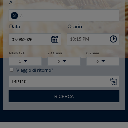
A
Data
Orario
10:15 PM
Adulti 12+
2-11 anni
0-2 anni
1
0
0
Viaggio di ritorno?
RICERCA