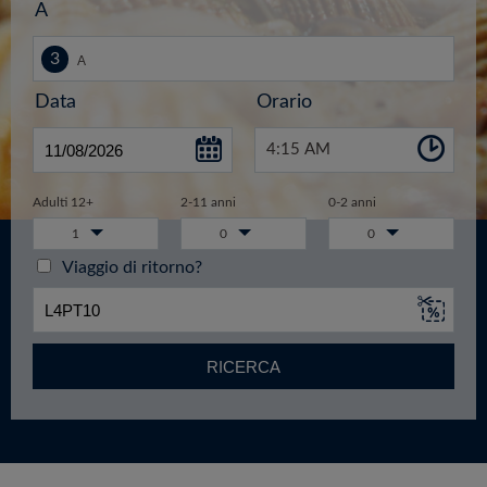
A
Data
Orario
4:15 AM
Adulti 12+
2-11 anni
0-2 anni
1
0
0
Viaggio di ritorno?
RICERCA