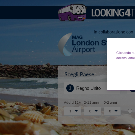
In collaborazione con
Cliccando su 
del sito, anal
Scegli Paese
Da.
Adulti 12+
2-11 anni
0-2 anni
1
0
0