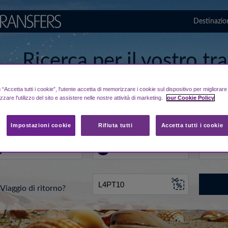
Destinazio
Ricerca per il vostro t
da/per aeroporto di Le
“Accetta tutti i cookie”, l'utente accetta di memorizzare i cookie sul dispositivo per migliorar
izzare l'utilizzo del sito e assistere nelle nostre attività di marketing.
our Cookie Policy
..
A
Data
Impostazioni cookie
Rifiuta tutti
Accetta tutti i cookie
Viaggio di ritorno?