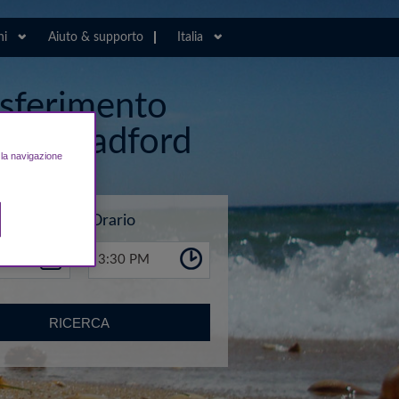
ni
Aiuto & supporto
Italia
rasferimento
eds Bradford
e la navigazione
Orario
3:30 PM
RICERCA