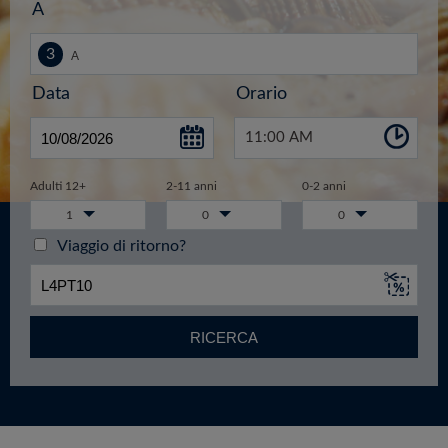
A
Data
Orario
11:00 AM
Adulti 12+
2-11 anni
0-2 anni
1
0
0
Viaggio di ritorno?
RICERCA