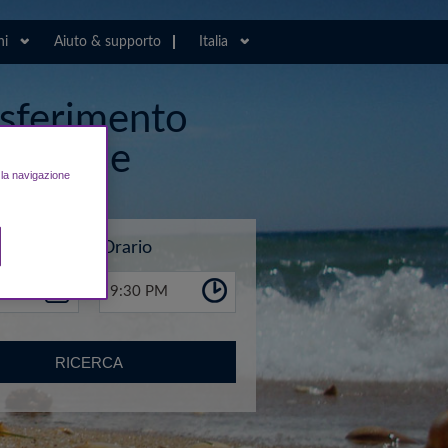
ni
Aiuto & supporto
Italia
rasferimento
ewcastle
e la navigazione
Orario
9:30 PM
RICERCA