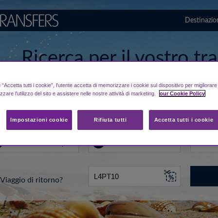
Destinazio
Ricerca per il vostro t
da/per aeroporto di N
“Accetta tutti i cookie”, l'utente accetta di memorizzare i cookie sul dispositivo per migliorar
izzare l'utilizzo del sito e assistere nelle nostre attività di marketing.
our Cookie Policy
..
A
Data
Impostazioni cookie
Rifiuta tutti
Accetta tutti i cookie
Viaggio di ritorno?