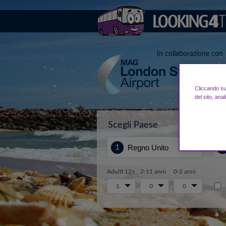
In collaborazione con
Cliccando su 
del sito, anal
Scegli Paese
Da.
Adulti 12+
2-11 anni
0-2 anni
1
0
0