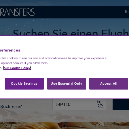
Re
Suchen Sie einen Flugh
Corfu
references
tial cookies to run our site and optional cookies to improve your experience.
t optional cookies if you allow them.
in
our Cookie Policy
...
Ziel eingeben
Datum
Cookie Settings
Use Essential Only
Accept All
Rückreise?