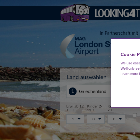
In Partnerschaft mit
Cookie P
We use essen
We'll only se
Learn more 
Land auswählen
Von
Erw. ab 12
Kinder 2-
Kinder 0-
J.
11 J.
2 J.
1
0
0