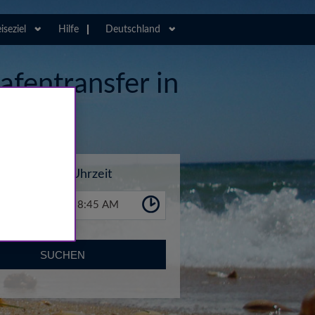
iseziel
Hilfe
Deutschland
afentransfer in
Uhrzeit
8:45 AM
SUCHEN