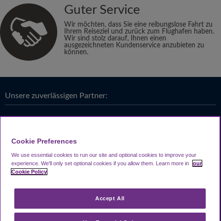
Guter Service
Wir möchten, dass Sie eine reibungslose Fahrt zu
Ihrem Reiseziel und zurück zum Flughafen haben.
Wir sind stolz darauf, Ihnen einen
ausgezeichneten Kundenservice anzubieten zu
können.
Unsere zuverlässigen Partner:
Cookie Preferences
We use essential cookies to run our site and optional cookies to improve your
experience.
We'll only set optional cookies if you allow them.
Learn more in
our
Cookie Policy
Accept All