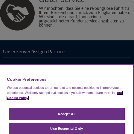
Wir möchten, dass Sie eine reibungslose Fahrt zu
Ihrem Reiseziel und zurück zum Flughafen haben.
Wir sind stolz darauf, Ihnen einen
ausgezeichneten Kundenservice anzubieten zu
können.
Unsere zuverlässigen Partner:
Cookie Preferences
We use essential cookies to run our site and optional cookies to improve your
experience.
We'll only set optional cookies if you allow them.
Learn more in
our
Cookie Policy
Accept All
Use Essential Only
Looking4.com ist Teil der
Travel Parking Group
.