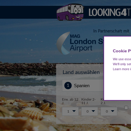
In Partnerschaft mit
Cookie P
We use essen
We'll only se
Learn more 
Land auswählen
Von
Erw. ab 12
Kinder 2-
Kinder 0-
J.
11 J.
2 J.
1
0
0