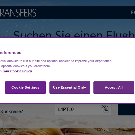
Re
Suchen Sie einen Flugh
Ibiza
references
tial cookies to run our site and optional cookies to improve your experience.
t optional cookies if you allow them.
in
our Cookie Policy
...
Ziel eingeben
Datum
Cookie Settings
Use Essential Only
Accept All
Rückreise?