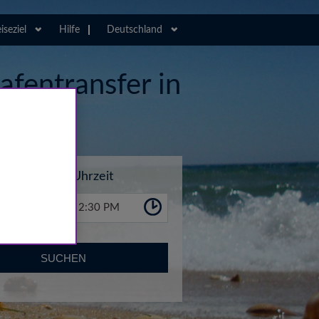
iseziel
Hilfe
Deutschland
afentransfer in
Uhrzeit
2:30 PM
SUCHEN