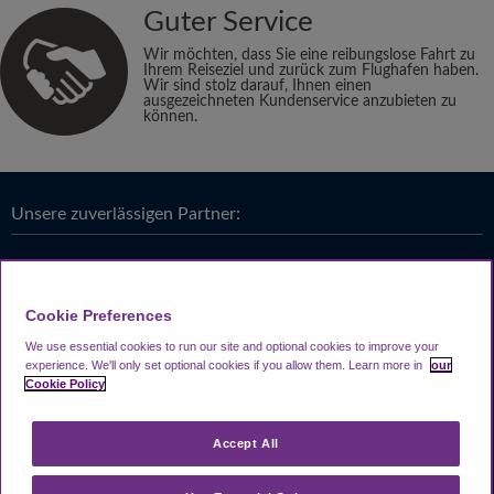
Guter Service
Wir möchten, dass Sie eine reibungslose Fahrt zu
Ihrem Reiseziel und zurück zum Flughafen haben.
Wir sind stolz darauf, Ihnen einen
ausgezeichneten Kundenservice anzubieten zu
können.
Unsere zuverlässigen Partner:
Cookie Preferences
We use essential cookies to run our site and optional cookies to improve your
experience.
We'll only set optional cookies if you allow them.
Learn more in
our
Cookie Policy
Accept All