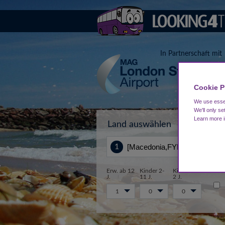
In Partnerschaft mit
Cookie P
We use essen
We'll only se
Learn more 
Land auswählen
Von
Erw. ab 12
Kinder 2-
Kinder 0-
J.
11 J.
2 J.
1
0
0