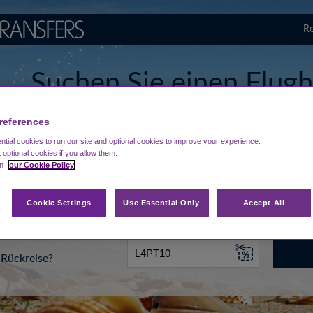
Re
Suchen Sie einen Flugh
Ohrid
references
tial cookies to run our site and optional cookies to improve your experience.
t optional cookies if you allow them.
in
our Cookie Policy
...
Ziel eingeben
Datum
Cookie Settings
Use Essential Only
Accept All
Rückreise?