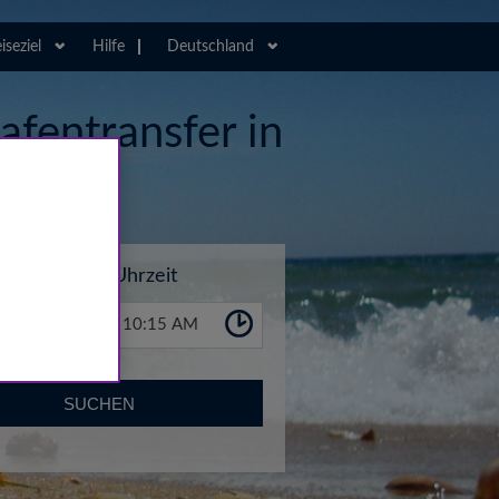
iseziel
Hilfe
Deutschland
afentransfer in
Uhrzeit
10:15 AM
SUCHEN