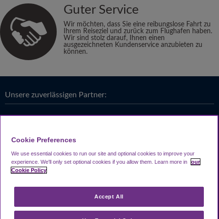
Guter Service
Wir möchten, dass Sie eine reibungslose Fahrt zu
Ihrem Reiseziel und zurück zum Flughafen haben.
Wir sind stolz darauf, Ihnen einen
ausgezeichneten Kundenservice anzubieten zu
können.
Unsere zuverlässigen Partner:
Cookie Preferences
We use essential cookies to run our site and optional cookies to improve your
experience.
We'll only set optional cookies if you allow them.
Learn more in
our
Cookie Policy
Accept All