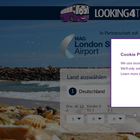
In Partnerschaft mit
Cookie P
We use essen
We'll only se
Learn more 
Land auswählen
Von
Erw. ab 12
Kinder 2-
Kinder 0-
J.
11 J.
2 J.
1
0
0