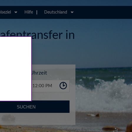
iseziel
Hilfe
Deutschland
afentransfer in
Uhrzeit
12:00 PM
SUCHEN