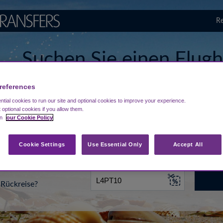
Re
Suchen Sie einen Flugh
Frankfurt am Main
references
tial cookies to run our site and optional cookies to improve your experience.
t optional cookies if you allow them.
in
our Cookie Policy
...
Ziel eingeben
Datum
Cookie Settings
Use Essential Only
Accept All
Rückreise?