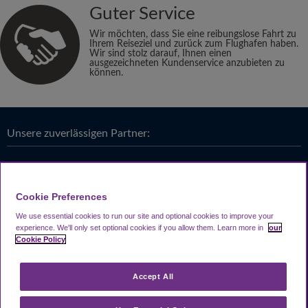
Guter Service
Wir möchten, dass Sie eine reibungslose Fahrt zu
Ihrem Reiseziel und zurück zum Flughafen haben.
Wir sind stolz darauf, Ihnen einen
ausgezeichneten Kundenservice anzubieten zu
können.
Unsere zuverlässigen Partner:
Cookie Preferences
We use essential cookies to run our site and optional cookies to improve your
experience.
We'll only set optional cookies if you allow them.
Learn more in
our
Cookie Policy
Accept All