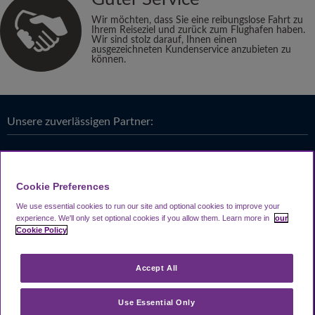
Wir möchten, dass Sie eine reibungslose Fahrt zu
Ihrem Reiseziel und zurück zum Flughafen haben.
Wir sind stolz darauf, Ihnen einen
ausgezeichneten Kundenservice anzubieten zu
können.
Unsere zuverlässigen Partner:
Cookie Preferences
We use essential cookies to run our site and optional cookies to improve your
experience.
We'll only set optional cookies if you allow them.
Learn more in
our
Cookie Policy
Accept All
Use Essential Only
Looking4.com ist Teil der
Travel Parking Group
.