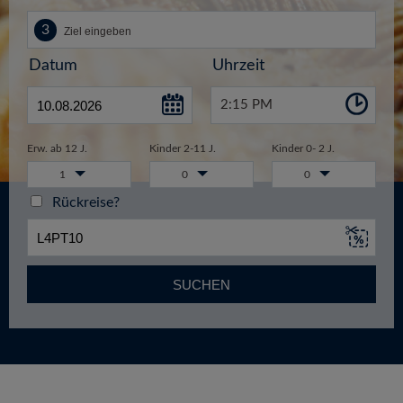
Datum
Uhrzeit
2:15 PM
Erw. ab 12 J.
Kinder 2-11 J.
Kinder 0- 2 J.
1
0
0
Rückreise?
SUCHEN