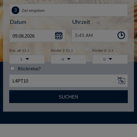
Datum
Uhrzeit
5:45 AM
Erw. ab 12 J.
Kinder 2-11 J.
Kinder 0- 2 J.
1
0
0
Rückreise?
SUCHEN