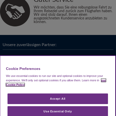
Wir möchten, dass Sie eine reibungslose Fahrt zu
Ihrem Reiseziel und zurück zum Flughafen haben.
Wir sind stolz darauf, Ihnen einen
ausgezeichneten Kundenservice anzubieten zu
können.
Unsere zuverlässigen Partner:
Cookie Preferences
We use essential cookies to run our site and optional cookies to improve your
experience.
We'll only set optional cookies if you allow them.
Learn more in
our
Cookie Policy
Accept All
Use Essential Only
Looking4.com ist Teil der
Travel Parking Group
.