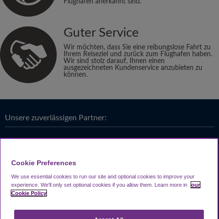
Flughäfen anerkannt sind.
Guter Service
Wir möchten, dass Sie eine reibungslose Fahrt zu
Ihrem Reiseziel und zurück zum Flughafen haben.
Wir sind stolz darauf, Ihnen einen
ausgezeichneten Kundenservice anzubieten zu
können.
Unsere zuverlässigen Partner:
Cookie Preferences
We use essential cookies to run our site and optional cookies to improve your
experience.
We'll only set optional cookies if you allow them.
Learn more in
our
Cookie Policy