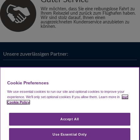
Wir möchten, dass Sie eine reibungslose Fahrt zu
Ihrem Reiseziel und zurück zum Flughafen haben.
Wir sind stolz darauf, Ihnen einen
ausgezeichneten Kundenservice anzubieten zu
können.
Unsere zuverlässigen Partner:
Cookie Preferences
We use essential cookies to run our site and optional cookies to improve your
experience.
We'll only set optional cookies if you allow them.
Learn more in
our
Cookie Policy
Accept All
Use Essential Only
Looking4.com ist Teil der
Travel Parking Group
.