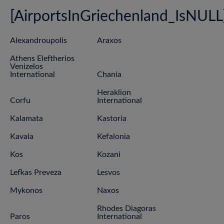
[AirportsInGriechenland_IsNULL
Alexandroupolis
Araxos
Athens Eleftherios
Venizelos
International
Chania
Heraklion
Corfu
International
Kalamata
Kastoria
Kavala
Kefalonia
Kos
Kozani
Lefkas Preveza
Lesvos
Mykonos
Naxos
Rhodes Diagoras
Paros
International