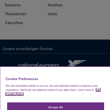
Santorini
Skiathos
Thessaloniki
Volos
Zakynthos
Unsere zuverlässigen Partner:
Cookie Preferences
We use essential cookies to run our site and optional cookies to improve your
experience.
We'll only set optional cookies if you allow them.
Learn more in
our
Cookie Policy
Accept All